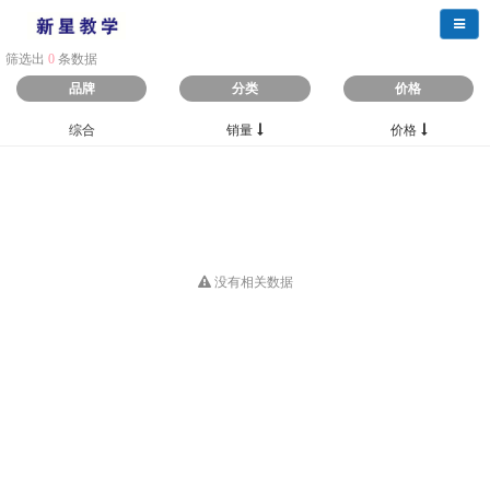
导航
筛选出
0
条数据
品牌
分类
价格
综合
销量
价格
没有相关数据