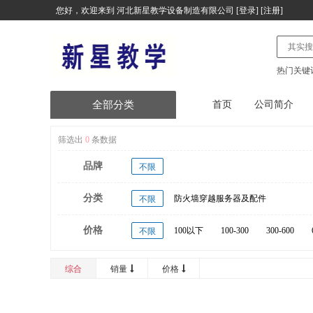
您好，欢迎来到
河北新星教学设备制造有限公司
[
登录
] [
注册
]
热门关键
全部分类
首页
公司简介
塑胶跑道
筛选出
0
条数据
品牌
健身器材
不限
分类
塑木健身器材
防火墙穿越服务器及配件
不限
价格
台式计算机及配件
100以下
100-300
300-600
不限
20000以上
便携式计算机及配件
综合
销量
价格
服务器及配件