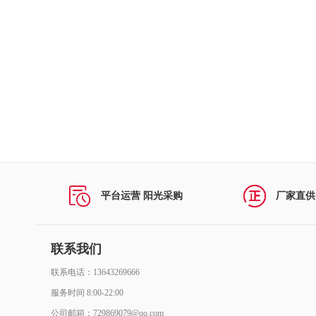
打印机及配件
复印机及配件
民用空调及配件
投影仪及配件
扫描仪及配件
多功能一体机及配件
平台运营 阳光采购
厂家直供
视频会议系统及会议室音频系统
计算机网络设备及配件
联系我们
联系电话：13643269666
商用空调及配件
服务时间 8:00-22:00
办公家具
公司邮箱：729869079@qq.com