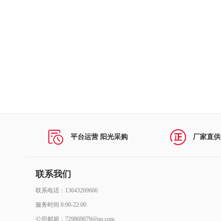
打印机及配件
复印机及配件
民用空调及配件
投影仪及配件
扫描仪及配件
多功能一体机及配件
平台运营 阳光采购
厂家直供
视频会议系统及会议室音频系统
计算机网络设备及配件
联系我们
联系电话：13643269666
商用空调及配件
服务时间 8:00-22:00
办公家具
公司邮箱：729869079@qq.com