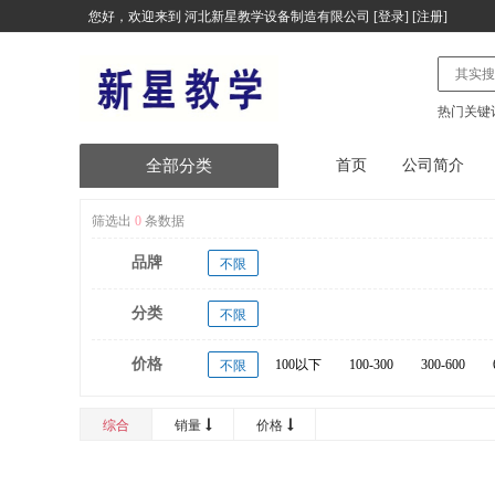
您好，欢迎来到
河北新星教学设备制造有限公司
[
登录
] [
注册
]
热门关键
全部分类
首页
公司简介
塑胶跑道
筛选出
0
条数据
品牌
健身器材
不限
分类
塑木健身器材
不限
价格
台式计算机及配件
100以下
100-300
300-600
不限
20000以上
便携式计算机及配件
综合
销量
价格
服务器及配件