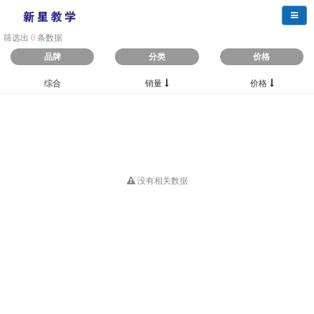
导航
筛选出
0
条数据
品牌
分类
价格
综合
销量
价格
没有相关数据