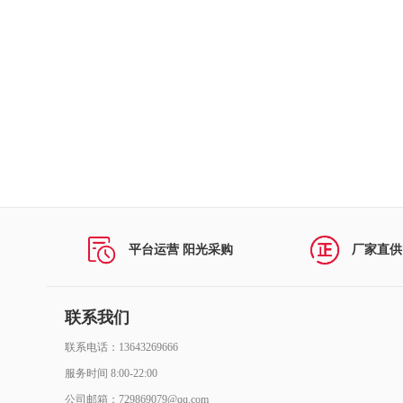
打印机及配件
复印机及配件
民用空调及配件
投影仪及配件
扫描仪及配件
多功能一体机及配件
平台运营 阳光采购
厂家直供
视频会议系统及会议室音频系统
计算机网络设备及配件
联系我们
联系电话：13643269666
商用空调及配件
服务时间 8:00-22:00
办公家具
公司邮箱：729869079@qq.com