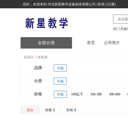
您好，欢迎来到
河北新星教学设备制造有限公司
[
登录
] [
注册
]
热门关键
全部分类
首页
公司简介
塑胶跑道
筛选出
0
条数据
品牌
健身器材
不限
分类
塑木健身器材
不限
价格
台式计算机及配件
100以下
100-300
300-600
不限
20000以上
便携式计算机及配件
综合
销量
价格
服务器及配件