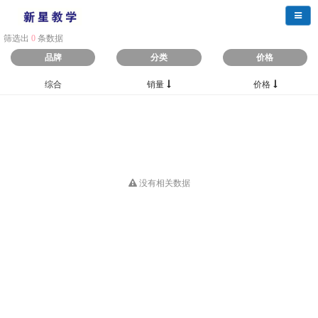
导航
筛选出
0
条数据
品牌
分类
价格
综合
销量
价格
没有相关数据