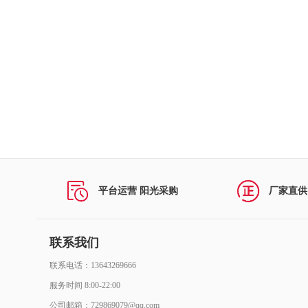
打印机及配件
复印机及配件
民用空调及配件
投影仪及配件
扫描仪及配件
多功能一体机及配件
平台运营 阳光采购
厂家直供
视频会议系统及会议室音频系统
计算机网络设备及配件
联系我们
联系电话：13643269666
商用空调及配件
服务时间 8:00-22:00
办公家具
公司邮箱：729869079@qq.com