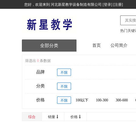
您好，欢迎来到
河北新星教学设备制造有限公司
[
登录
] [
注册
]
热门关键
全部分类
首页
公司简介
塑胶跑道
筛选出
0
条数据
品牌
健身器材
不限
分类
塑木健身器材
不限
价格
台式计算机及配件
100以下
100-300
300-600
不限
20000以上
便携式计算机及配件
综合
销量
价格
服务器及配件