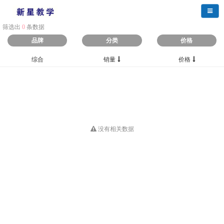
导航
筛选出
0
条数据
品牌
分类
价格
综合
销量
价格
没有相关数据