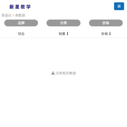
导航
筛选出
0
条数据
品牌
分类
价格
综合
销量
价格
没有相关数据